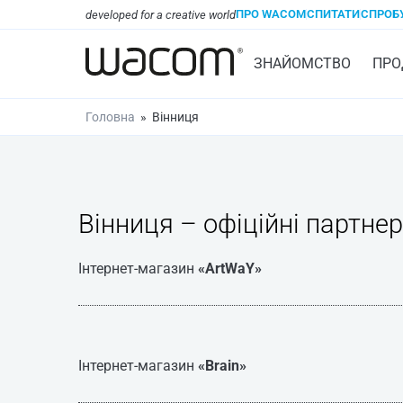
ПРО WACOM
СПИТАТИ
СПРОБ
developed for a creative world
ЗНАЙОМСТВО
ПРО
Головна
»
Вінниця
Вінниця – офіційні партне
Інтернет-магазин
«ArtWaY»
Інтернет-магазин
«Brain»