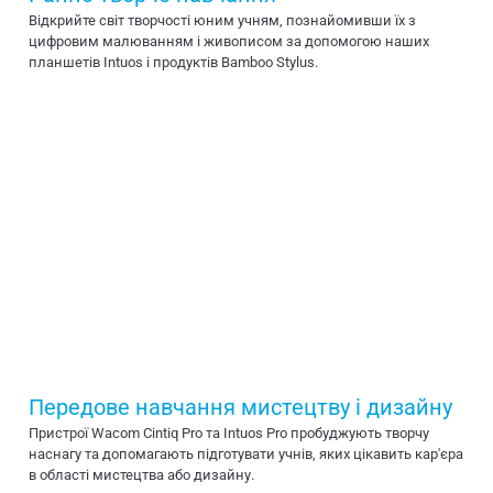
Відкрийте світ творчості юним учням, познайомивши їх з
цифровим малюванням і живописом за допомогою наших
планшетів Intuos і продуктів Bamboo Stylus.
Передове навчання мистецтву і дизайну
Пристрої Wacom Cintiq Pro та Intuos Pro пробуджують творчу
наснагу та допомагають підготувати учнів, яких цікавить кар'єра
в області мистецтва або дизайну.