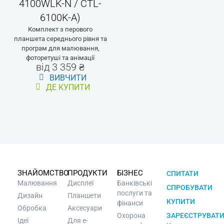
4100WLK-N / CTL-
6100K-A)
Комплект з перового
планшета середнього рівня та
програм для малювання,
фоторетуші та анімації
від 3 359 ₴
ВИВЧИТИ
ДЕ КУПИТИ
ЗНАЙОМСТВО
ПРОДУКТИ
БІЗНЕС
СПИТАТИ
Малювання
Дисплеї
Банківські
СПРОБУВАТИ
послуги та
Дизайн
Планшети
КУПИТИ
фінанси
Обробка
Аксесуари
Охорона
ЗАРЕЄСТРУВАТ
Ідеї
Для e-