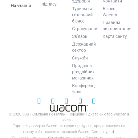
здоров’я
Контакти
підпису
Навчання
Туризм та
Бізнес
готельний
Wacom
бізнес
Правила
Страхування
використання
Зв’язок
Карта сайту
Державний
сектор
Служби
Продаж в
роздрібних
магазинах
Конференц-
зали
© 2026 ТОВ «Компанія Новелла» — офіційний дистриб'ютор Wacom в
Україні.
Торгівельна марка Wacom та назви продуктів, представлених на
цьому сайті, належать компанії Wacom Company, Ltd.
Усі права захищено. Компанія лишає за собою право на внесення