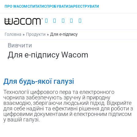
ПРО WACOM
СПИТАТИ
СПРОБУВАТИ
ЗАРЕЄСТРУВАТИ
Головна
»
Продукти
»
Для e-підпису
Вивчити
Для e-підпису Wacom
Для будь-якої галузі
Технології цифрового пера та електронного
чорнила забезпечують зручну й природну
взаємодію, зберігаючи людський підхід. Відкрийте
для себе надійні та ефективні рішення для роботи з
цифровими документами й електронним підписом
у вашій галузі.