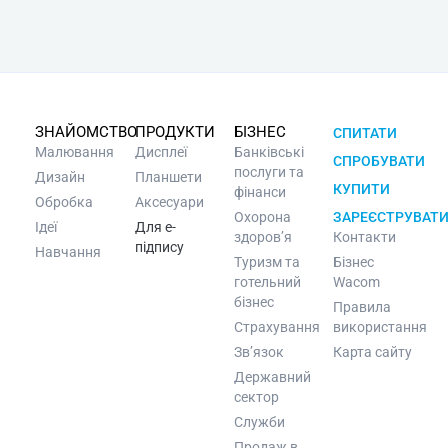
ЗНАЙОМСТВО
ПРОДУКТИ
БІЗНЕС
СПИТАТИ
Малювання
Дисплеї
Банківські
СПРОБУВАТИ
послуги та
Дизайн
Планшети
КУПИТИ
фінанси
Обробка
Аксесуари
Охорона
ЗАРЕЄСТРУВАТ
Ідеї
Для e-
здоров’я
Контакти
підпису
Навчання
Туризм та
Бізнес
готельний
Wacom
бізнес
Правила
Страхування
використання
Зв’язок
Карта сайту
Державний
сектор
Служби
Продаж в