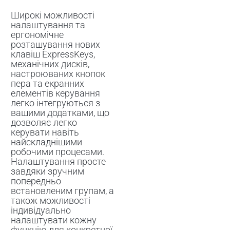
Широкі можливості
налаштування та
ергономічне
розташування нових
клавіш ExpressKeys,
механічних дисків,
настроюваних кнопок
пера та екранних
елементів керування
легко інтегруються з
вашими додатками, що
дозволяє легко
керувати навіть
найскладнішими
робочими процесами.
Налаштування просте
завдяки зручним
попередньо
встановленим групам, а
також можливості
індивідуально
налаштувати кожну
функцію для конкретної