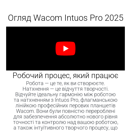
Огляд Wacom Intuos Pro 2025
Робочий процес, який працює
Робота — це те, як ви створюєте.
Натхнення — це відчуття творчості.
Відчуйте ідеальну гармонію між роботою
та натхненням з Intuos Pro, флагманською
лінійкою професійних перових планшетів
Wacom. Вони були повністю перероблені
для забезпечення абсолютно нового рівня
точності та контролю над вашою роботою,
а також інтуїтивного творчого процесу, що