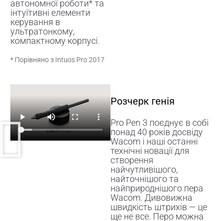
автономної роботи* та
інтуїтивні елементи
керування в
ультратонкому,
компактному корпусі.
* Порівняно з Intuos Pro 2017
Розчерк генія
Pro Pen 3 поєднує в собі
понад 40 років досвіду
Wacom і наші останні
технічні новації для
створення
найчутливішого,
найточнішого та
найприроднішого пера
Wacom. Дивовижна
швидкість штрихів — це
ще не все. Перо можна