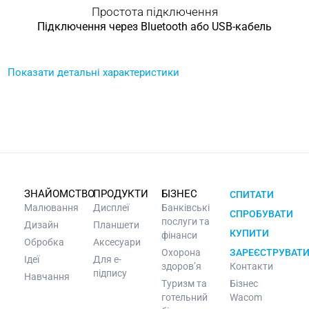
Простота підключення
Підключення через Bluetooth або USB-кабель
Показати детальні характеристики
ЗНАЙОМСТВО
ПРОДУКТИ
БІЗНЕС
СПИТАТИ
Малювання
Дисплеї
Банківські
СПРОБУВАТИ
послуги та
Дизайн
Планшети
КУПИТИ
фінанси
Обробка
Аксесуари
Охорона
ЗАРЕЄСТРУВАТ
Ідеї
Для e-
здоров’я
Контакти
підпису
Навчання
Туризм та
Бізнес
готельний
Wacom