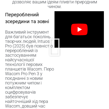
дозволяє вашим ідеям пливти природним
чином.
Перероблений
зсередини та зовні
Важливий інструмент
для багатьох поколінь
творчих людей, Intuos
Pro (2025) був повністю
перероблений із
застосуванням
найсучаснішої
технології перових
планшетів Wacom. Перо
Wacom Pro Pen 3 у
поєднанні з новим
потужним чипом і
комплектом
оцифровувачів
забезпечує
найточніший хід пера
Wacom, довший час