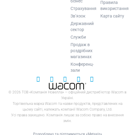
бізнес
Правила
Страхування
використання
Зв’язок
Карта сайту
Державний
сектор
Служби
Продаж в
роздрібних
магазинах
Конференц-
зали
© 2026 ТОВ «Компанія Новелла» — офіційний дистриб'ютор Wacom в
Україні.
Торгівельна марка Wacom та назви продуктів, представлених на
цьому сайті, належать компанії Wacom Company, Ltd.
Усі права захищено. Компанія лишає за собою право на внесення
змін.
Розроблено та підтримується «Metaxis»