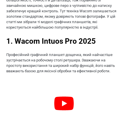
більшої якості, точності й деталізації, тож порівняно зі
звичайною мишкою, цифрове перо з чутливістю до натиску
забезпечує кращий контроль. Тут техніка Wacom залишається
золотим стандартом, якому довіряють топові фотографи. У цій
статті ми зібрали ті моделі графічних планшетів, які
користуються найбільшою популярністю в індустрії.
1. Wacom Intuos Pro 2025
Професійний графічний планшет-дощечка, який найчастіше
зустрічається на робочому столі ретушера. Зважаючи на
простоту використання та широкий набір функцій, його навіть
вважають базою для якісної обробки та ефективної роботи.