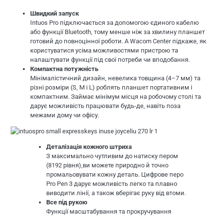
Швидкий запуск
Intuos Pro підключається за допомогою єдиного кабелю
або функції Bluetooth, тому менше ніж за хвилину планшет
готовий до повноцінної роботи. А Wacom Center підкаже, як
користуватися усіма можливостями пристрою та
налаштувати функції під свої потреби чи вподобання.
Компактна потужність
Мінімалістичний дизайн, невелика товщина (4–7 мм) та
різні розміри (S, M і L) роблять планшет портативним і
компактним. Займає мінімум місця на робочому столі та
дарує можливість працювати будь-де, навіть поза
межами дому чи офісу.
Деталізація кожного штриха
З максимально чутливим до натиску пером
(8192 рівня),ви можете природно й точно
промальовувати кожну деталь. Цифрове перо
Pro Pen 3 дарує можливість легко та плавно
виводити лінії, а також вберігає руку від втоми.
Все під рукою
Функції масштабування та прокручування