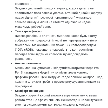
складності.
Завдяки достатній площині екрану, жодна деталь не
залишиться поза вашою увагою. А тонкий дизайн корпусу
надає відчуття “просторої портативності” — планшет
займає мінімум місця на столі та одночасно надає
максимум робочої зони.
Текстура в фокусі
Висока роздільна здатність дисплея надає будь-якому
зображенню природної чіткості, не перекриваючи його
пікселями. Максимальний показник кольоропередачі
(100% sRGB), покращена яскравість та контрастність
передає точні відтінки кольорів, що відповідають
реальності.
Аналог скальпеля
Максимальна чутливість і відсутність затримок пера Pro
Pen 3 нагадують хірургічну точність, але в контексті
графічної роботи. Цей інструмент дає повний контроль над
кожним штрихом і робить процес ретушування легким та
природним.
Комфорт понад усе
Завдяки зручній кнопці виклику екранного меню ваша
робота стає ще ефективнішою. Всі необхідні налаштування
вже під рукою: режим кольору, яскравість, колірна