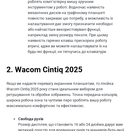
роблять комп’ютерну мишу зручним
інструментом у роботі. Водночас наявність
механічних дисків на графічному планшеті
повністю закриває цю потребу, а можливість їх
налаштування дає змогу призначити необхідні
або найчастіше використовувані функції,
наприклад зміну розміру пензля. При цьому
наявність гарячих клавіш прискорює роботу
втричі, адже ви можете налаштовувати їх на
будь-які функції, не тягнучись до клавіатури.
2. Wacom Cintiq 2025
Якщо ви надаєте перевагу екранним планшетам, то лінійка
Wacom Cintiq 2025 року стане ідеальним вибором для
ретушування та обробки зображень. Точна передача кольорів,
широка робоча зона та чутливе перо зроблять вашу роботу
максимально комфортною та ефективною.
Свобода рухів
Розмір дисплея, що становить 16 або 24 дюйма дарує вам
великий простір для впевнених рухів та маневрів будь-якої