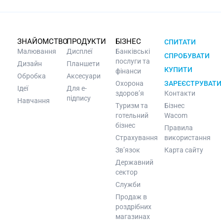
ЗНАЙОМСТВО
ПРОДУКТИ
БІЗНЕС
СПИТАТИ
Малювання
Дисплеї
Банківські
СПРОБУВАТИ
послуги та
Дизайн
Планшети
КУПИТИ
фінанси
Обробка
Аксесуари
Охорона
ЗАРЕЄСТРУВАТ
Ідеї
Для e-
здоров’я
Контакти
підпису
Навчання
Туризм та
Бізнес
готельний
Wacom
бізнес
Правила
Страхування
використання
Зв’язок
Карта сайту
Державний
сектор
Служби
Продаж в
роздрібних
магазинах