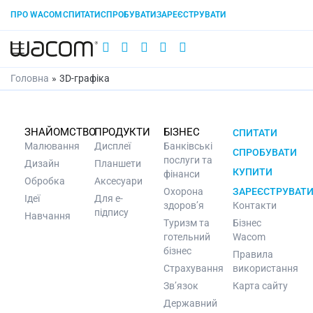
ПРО WACOM
СПИТАТИ
СПРОБУВАТИ
ЗАРЕЄСТРУВАТИ
Головна
»
3D-графіка
ЗНАЙОМСТВО
ПРОДУКТИ
БІЗНЕС
СПИТАТИ
Малювання
Дисплеї
Банківські
СПРОБУВАТИ
послуги та
Дизайн
Планшети
КУПИТИ
фінанси
Обробка
Аксесуари
Охорона
ЗАРЕЄСТРУВАТ
Ідеї
Для e-
здоров’я
Контакти
підпису
Навчання
Туризм та
Бізнес
готельний
Wacom
бізнес
Правила
Страхування
використання
Зв’язок
Карта сайту
Державний