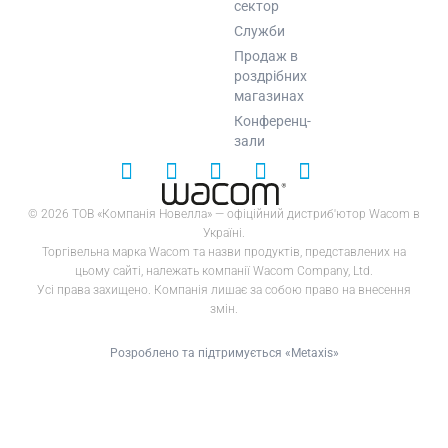
сектор
Служби
Продаж в
роздрібних
магазинах
Конференц-
зали
© 2026 ТОВ «Компанія Новелла» — офіційний дистриб'ютор Wacom в
Україні.
Торгівельна марка Wacom та назви продуктів, представлених на
цьому сайті, належать компанії Wacom Company, Ltd.
Усі права захищено. Компанія лишає за собою право на внесення
змін.
Розроблено та підтримується «Metaxis»