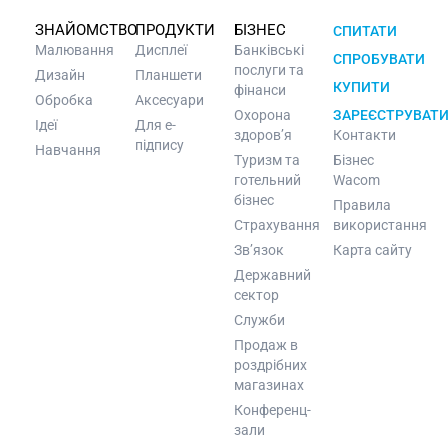
ЗНАЙОМСТВО
ПРОДУКТИ
БІЗНЕС
СПИТАТИ
Малювання
Дисплеї
Банківські
СПРОБУВАТИ
послуги та
Дизайн
Планшети
КУПИТИ
фінанси
Обробка
Аксесуари
Охорона
ЗАРЕЄСТРУВАТ
Ідеї
Для e-
здоров’я
Контакти
підпису
Навчання
Туризм та
Бізнес
готельний
Wacom
бізнес
Правила
Страхування
використання
Зв’язок
Карта сайту
Державний
сектор
Служби
Продаж в
роздрібних
магазинах
Конференц-
зали