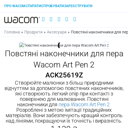
ПРО WACOM
СПИТАТИ
СПРОБУВАТИ
ЗАРЕЄСТРУВАТИ
Головна
»
Продукти
»
Аксесуари
»
Повстяні наконечники для пер
Повстяні наконечники для пера
Wacom Art Pen 2
ACK25619Z
Створюйте малюнки з більш природними
відчуттям за допомогою повстяних наконечників,
які створюють легкий опір при контакті з
поверхнею для малювання. Повстяні
наконечники для
пера Wacom Art Pen 2
Розроблені з метою імітації традиційних
матеріалів. Вони забезпечують кращий контроль
над лініями, покращуючи їх точність і виразність.