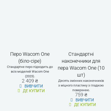
Адаптер живлення
Кабель 3-in1 cable
Wacom One 12/13T
(HDMI) для дисплеїв
та Wacom Movink
Wacom One 2023 та
Адаптер живлення Wacom One
Movink (2м)
сумісний з Wacom One 12,
Кабель сумісний із Wacom One
Wacom One 13 touch і Wacom
12 і Wacom One 13 touch.
Movink. 15-ватний порт
4 129 ₴
живлення USB-C з
ВИВЧИТИ
регіональними штекерами.
ДЕ КУПИТИ
2 409 ₴
ВИВЧИТИ