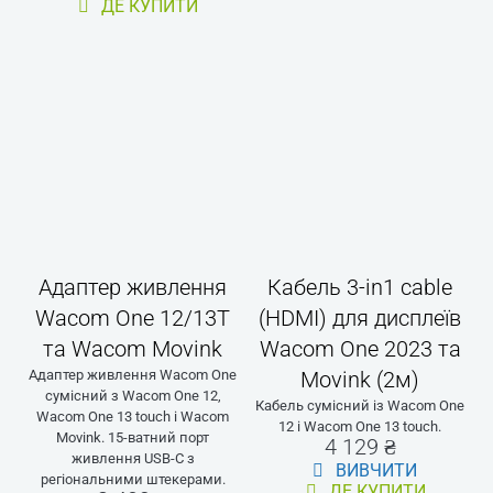
ЗНАЙОМСТВО
ПРОДУКТИ
БІЗНЕС
СПИТАТИ
Малювання
Дисплеї
Банківські
СПРОБУВАТИ
послуги та
Дизайн
Планшети
КУПИТИ
фінанси
Обробка
Аксесуари
Охорона
ЗАРЕЄСТРУВАТ
Ідеї
Для e-
здоров’я
Контакти
підпису
Навчання
Туризм та
Бізнес
готельний
Wacom
бізнес
Правила
Страхування
використання
Зв’язок
Карта сайту
Державний
сектор