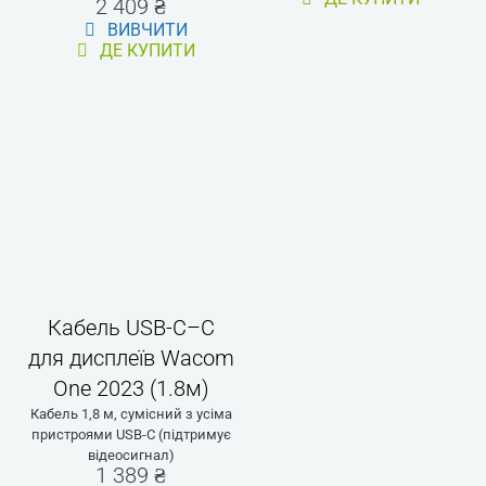
Служби
Продаж в
роздрібних
магазинах
Конференц-
зали
© 2026 ТОВ «Компанія Новелла» — офіційний дистриб'ютор Wacom в
Україні.
Торгівельна марка Wacom та назви продуктів, представлених на
цьому сайті, належать компанії Wacom Company, Ltd.
Усі права захищено. Компанія лишає за собою право на внесення
змін.
Розроблено та підтримується «Metaxis»