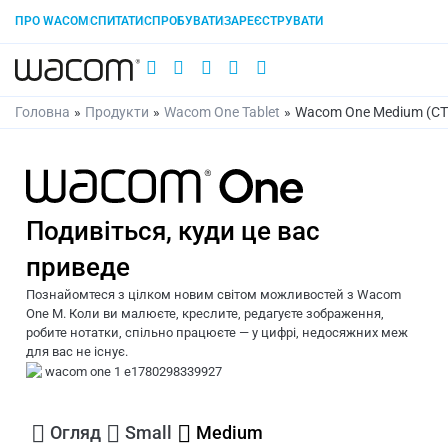
ПРО WACOM
СПИТАТИ
СПРОБУВАТИ
ЗАРЕЄСТРУВАТИ
Головна
»
Продукти
»
Wacom One Tablet
»
Wacom One Medium (C
Подивіться, куди це вас
приведе
Познайомтеся з цілком новим світом можливостей з Wacom
One M. Коли ви малюєте, креслите, редагуєте зображення,
робите нотатки, спільно працюєте — у цифрі, недосяжних меж
для вас не існує.
Огляд
Small
Medium