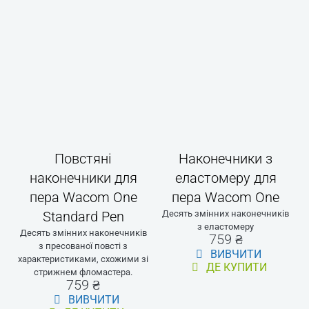
ДЕ КУПИТИ
Кабель USB-C–C
для дисплеїв Wacom
One 2023 (1.8м)
Кабель 1,8 м, сумісний з усіма
пристроями USB-C (підтримує
відеосигнал)
1 389 ₴
ВИВЧИТИ
ДЕ КУПИТИ