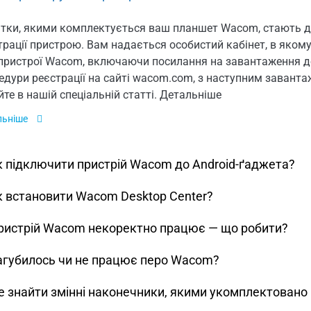
тки, якими комплектується ваш планшет Wacom, стають до
трації пристрою. Вам надається особистий кабінет, в якому
 пристрої Wacom, включаючи посилання на завантаження д
едури реєстрації на сайті wacom.com, з наступним завант
йте в нашій спеціальній статті. Детальніше
льніше
к підключити пристрій Wacom до Android-ґаджета?
к вcтановити Wacom Desktop Center?
ристрій Wacom некоректно працює — що робити?
агубилось чи не працює перо Wacom?
е знайти змінні наконечники, якими укомплектовано