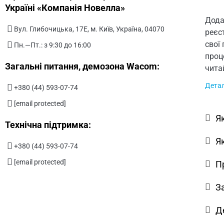
Україні «Компанія Новелла»
Дода
Вул. Глибочицька, 17Е, м. Київ, Україна, 04070
реєс
свої
Пн.—Пт.: з 9:30 до 16:00
проц
Загальні питання, демозона Wacom:
чита
Дета
+380 (44) 593-07-74
[email protected]
Я
Технічна підтримка:
Я
+380 (44) 593-07-74
[email protected]
П
З
Д