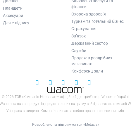
Дисплеї
Банківські послуги та
фінанси
Планшети
Охорона здоров’я
Аксесуари
Туризм та готельний бізнес
Для e-підпису
Страхування
Зв’язок
Державний сектор
Служби
Продаж в роздрібних
магазинах
Конференц-зали
© 2026 ТОВ «Компанія Новелла» — офіційний дистриб'ютор Wacom в Україні.
Wacom та назви продуктів, представлених на цьому сайті, належать компанії 
Усі права захищено. Компанія лишає за собою право на внесення змін.
Розроблено та підтримується «Metaxis»