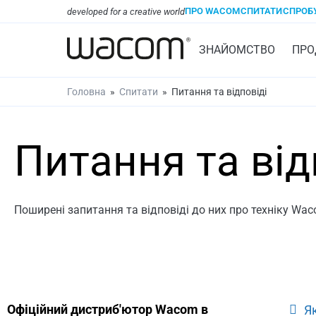
ПРО WACOM
СПИТАТИ
СПРОБ
developed for a creative world
ЗНАЙОМСТВО
ПРО
Головна
»
Спитати
»
Питання та відповіді
Питання та від
Поширені запитання та відповіді до них про техніку Wa
Офіційний дистриб'ютор Wacom в
Я