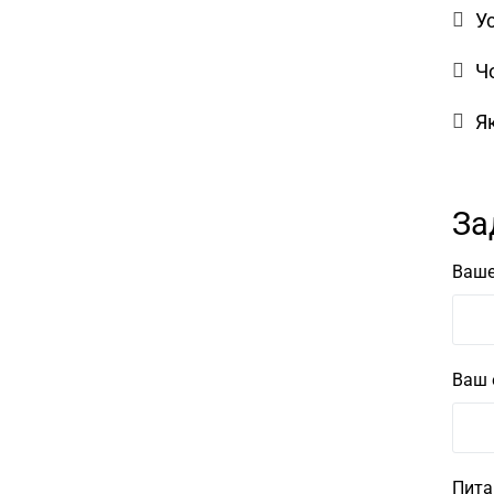
У
Ч
Я
За
Ваше
Ваш 
Пита